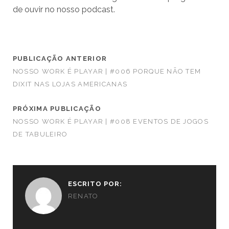
de ouvir no nosso podcast.
PUBLICAÇÃO ANTERIOR
NOSSO WORK É PLAYAR | #006 PORQUE NÃO TEM
DIXIT NAS LOJAS AMERICANAS
PRÓXIMA PUBLICAÇÃO
NOSSO WORK É PLAYAR | #008 EVENTOS DE JOGOS
DE TABULEIRO
ESCRITO POR:
RENATO