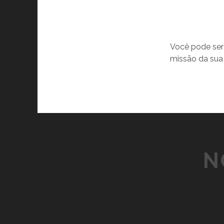
Você pode ser 
missão da sua
N