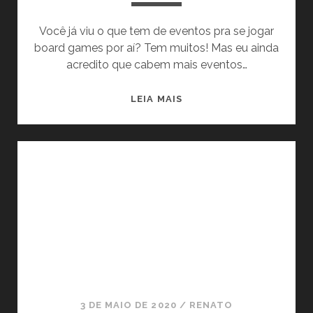
r
Você já viu o que tem de eventos pra se jogar
k
board games por aí? Tem muitos! Mas eu ainda
acredito que cabem mais eventos…
é
N
LEIA MAIS
P
O
S
l
S
O
a
W
O
y
R
K
a
É
P
r
L
A
3 DE MAIO DE 2020
/
RENATO