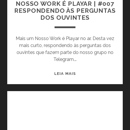
P
Y
NOSSO WORK É PLAYAR | #007
A
RESPONDENDO ÀS PERGUNTAS
u
R
DOS OUVINTES
|
b
#
0
Mais um Nosso Work é Playar no ar. Desta vez
l
0
mais curto, respondendo às perguntas dos
8
ouvintes que fazem parte do nosso grupo no
i
E
Telegram.…
V
c
E
N
LEIA MAIS
N
O
a
T
S
O
S
ç
S
O
D
W
õ
E
O
J
R
e
O
K