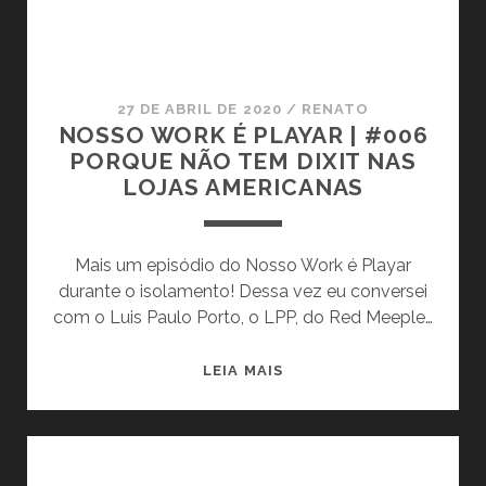
G
É
s
O
P
S
L
D
A
27 DE ABRIL DE 2020
/
RENATO
E
Y
NOSSO WORK É PLAYAR | #006
T
A
PORQUE NÃO TEM DIXIT NAS
A
R
LOJAS AMERICANAS
B
|
U
#
L
0
Mais um episódio do Nosso Work é Playar
E
0
durante o isolamento! Dessa vez eu conversei
I
7
com o Luis Paulo Porto, o LPP, do Red Meeple…
R
R
O
E
N
LEIA MAIS
S
O
P
S
O
S
N
O