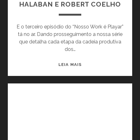
R
HALABAN E ROBERT COELHO
T
|
I
#
V
4
E o terceiro episódio do “Nosso Work é Playar”
O
–
tá no ar. Dando prosseguimento a nossa série
C
A
que detalha cada etapa da cadeia produtiva
/
H
dos…
D
I
I
S
N
LEIA MAIS
E
T
O
G
Ó
S
O
R
S
D
I
O
E
A
W
M
D
O
O
A
R
R
C
K
A
U
É
E
R
P