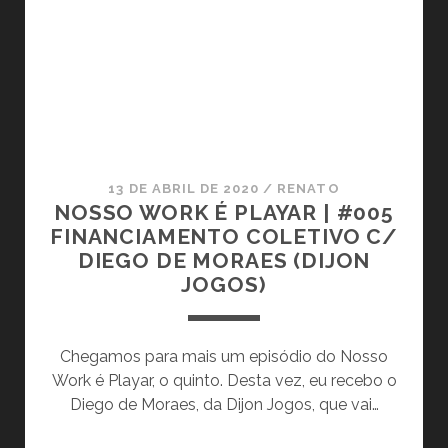
D
W
E
O
N
R
D
K
O
É
À
P
S
L
P
A
13 DE ABRIL DE 2020
/
RENATO
E
Y
NOSSO WORK É PLAYAR | #005
R
A
FINANCIAMENTO COLETIVO C/
G
R
DIEGO DE MORAES (DIJON
U
|
JOGOS)
N
#
T
0
A
0
Chegamos para mais um episódio do Nosso
S
6
Work é Playar, o quinto. Desta vez, eu recebo o
D
P
Diego de Moraes, da Dijon Jogos, que vai…
O
O
S
R