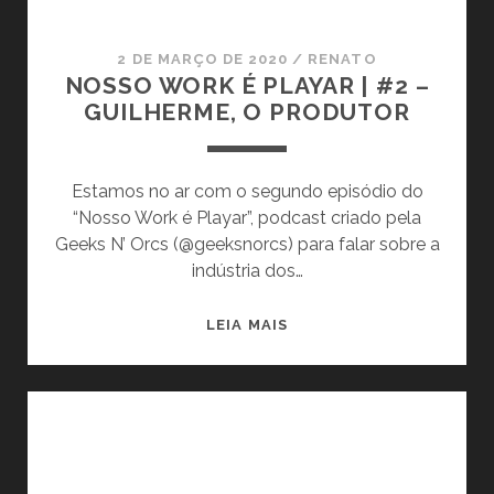
S
I
L
(
Ó
A
D
2 DE MARÇO DE 2020
/
RENATO
J
Y
NOSSO WORK É PLAYAR | #2 –
I
O
A
GUILHERME, O PRODUTOR
J
G
R
O
O
|
N
S
#
Estamos no ar com o segundo episódio do
J
3
“Nosso Work é Playar”, podcast criado pela
O
–
Geeks N’ Orcs (@geeksnorcs) para falar sobre a
G
O
indústria dos…
O
G
S
A
)
N
LEIA MAIS
M
O
E
S
D
S
E
O
S
W
I
O