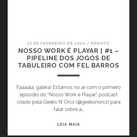
G
R
N
K
E
É
R
P
C
L
/
A
17 DE FEVEREIRO DE 2020
/
RENATO
S
Y
NOSSO WORK É PLAYAR | #1 –
E
A
PIPELINE DOS JOGOS DE
R
R
TABULEIRO COM FEL BARROS
G
|
I
#
O
2
Faaaala, galera! Estamos no ar com o primeiro
H
–
episódio do “Nosso Work é Playar”, podcast
A
G
criado pela Geeks N’ Orcs (@geeksnorcs) para
L
U
falar sobre a…
A
I
B
L
N
LEIA MAIS
A
H
O
N
E